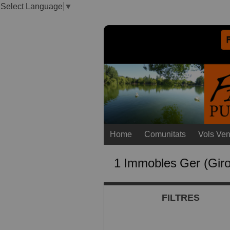
Select Language
▼
Home
Comunitats
Vols Ven
1
Immobles
Ger (Gir
FILTRES