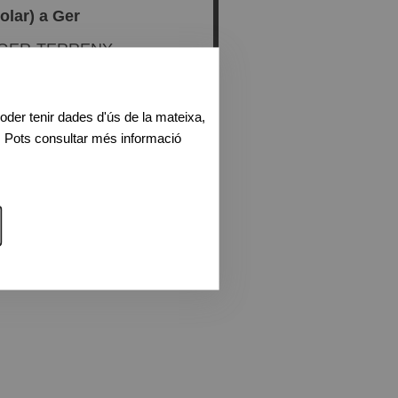
recent
olar) a Ger
V-GER-TERRENY
Urbà (solar)
oder tenir dades d'ús de la mateixa,
. Pots consultar més informació