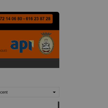
cent
cent