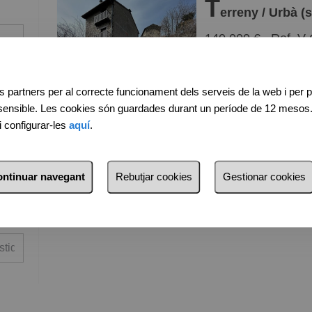
T
Menys 
erreny / Urbà (s
140.000 €
Ref. 
Barats
Cars
215m²
Terreny / 
s partners per al correcte funcionament dels serveis de la web i per p
Petits
 sensible. Les cookies són guardades durant un període de 12 mesos
Grans
i configurar-les
aquí
.
continuar navegant
Rebutjar cookies
Gestionar cookies