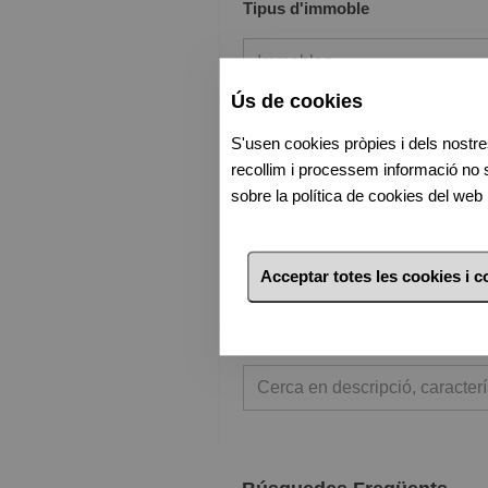
Tipus d'immoble
Immobles
Ús de cookies
Immobles
Preu mínim
Preu màx.
S'usen cookies pròpies i dels nostre
Habitatges
recollim i processem informació no
€ min
€ max
Garatge
sobre la política de cookies del web 
€ min
€ max
Oficina
2
2
m
min
m
max
60.000 €
60.000 €
Acceptar totes les cookies i 
Local / Nau
m2 min
m2 max
80.000 €
80.000 €
Terreny
m2 min
m2 max
100.000 €
100.000 €
Traster
40 m2
40 m2
120.000 €
120.000 €
Edifici
60 m2
60 m2
140.000 €
140.000 €
Habitació
80 m2
80 m2